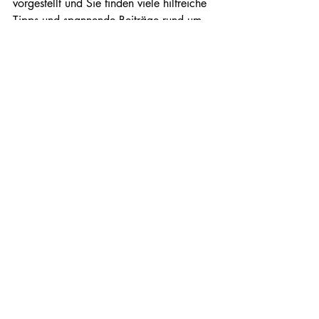
vorgestellt und Sie finden viele hilfreiche 
Tipps und spannende Beiträge rund um 
die Erstellung einer Website. Lassen Sie 
sich inspirieren und legen Sie gleich los. 
Viel Spaß beim Erstellen Ihres 
professionellen Blogs!
Aktuelle Beiträge
Alle ansehen