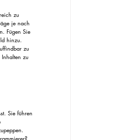
reich zu 
träge je nach 
n. Fügen Sie 
ld hinzu. 
uffindbar zu 
 Inhalten zu 
t. Sie führen 
e 
fzupeppen. 
grammierer? 