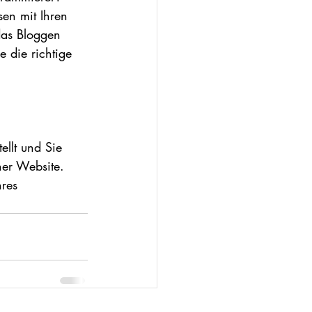
en mit Ihren 
das Bloggen 
 die richtige 
llt und Sie 
ner Website. 
hres 